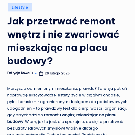
Posted
Lifestyle
in
Jak przetrwać remont
wnętrz i nie zwariować
mieszkając na placu
budowy?
Patrycja Kowalik
26 lutego, 2026
Posted
by
Marzysz o odmienionym mieszkaniu, prawda? Ta wizja potrafi
naprawdę ekscytować! Niestety, życie w ciągłym chaosie,
pyle i hałasie – z ograniczonym dostępem do podstawowych
udogodnień – to prawdziwy test dla cierpliwości i organizacji,
gdy przychodzi do
remontu wnętrz, mieszkając na placu
budowy
. Wiem, jak to jest, ale spokojnie, da się to przetrwać
bez utraty zdrowych zmysłów! Właśnie dlatego
przygotowałem dla Ciebie ten artykuł. Znajdziesz tu