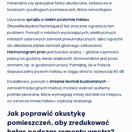
mineralna czy specjalne farby akustyczne, zwłaszcza w
ścianach i podłogach pomieszczeń, które remontujesz.
Używanie
sprzętu o niskim poziomie hałasu
(
NoiseReductionTechniques
) też znacznie ograniczy ten
problem. Pomyśl o młotach wyciszających, elektrycznych
młotach udarowych zamiast pneumatycznych, albo szpachli
do układania płytek zamiast głośnego szlifowania.
Harmonogram prac
jest bardzo ważny – głośne czynności
planuj na godziny, kiedy większość domowników jest poza
domem, np. w godzinach pracy. Pamiętaj, że w Polsce
dopuszczalny poziom hałasu w ciągu dnia to zazwyczaj 60 dB.
Dodatkowo, pomyśl o
zmianie technik budowlanych
–
zamiast tradycyjnych metod, możesz wybrać systemy
prefabrykowane, które wymagają mniej obróbki na miejscu,
co oznacza mniej hałasu i szybszą realizację.
Jak poprawić akustykę
pomieszczeń, aby zredukować
hałas podczas remontu wnętrz?