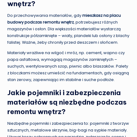
wnętrz?
Do przechowywania materiałów, gdy
mieszkasz na placu
budowy podczas remontu wnętrz
, potrzebujesz różnych
magazynów i osłon. Dla większości materiałów wystarczą
konstrukcje półzamknięte – wiaty, plandeki lub osłony z blachy
falistej. Ważne, żeby chroniły przed deszczem i słońcem.
Materiały wrażliwe na wilgoć i mróz, np. cement, wapno czy
papa asfaltowa, wymagają magazynów zamkniętych –
suchych, wentylowanych szop, piwnic albo blaszaków. Palety
z bloczkami możesz umieścić na fundamentach, gdy osiągną
stan zerowy, zapewniając im stabilne i suche podłoże.
Jakie pojemniki i zabezpieczenia
materiałów są niezbędne podczas
remontu wnętrz?
Niezbędne pojemniki i zabezpieczenia to: pojemniki z tworzyw
sztucznych, metalowe skrzynie, big-bagi na sypkie materiały.
Używaj koszy ochronnych na narzędzia, zwłaszcza te cenne i