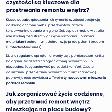
czystości są kluczowe dla
przetrwania remontu wnętrz?
Kluczowe zabezpieczenia i utrzymanie czystości obejmują
dokładną ochronę mebli i przedmiotów, a także
konsekwentne dbanie o higienę. Zabezpiecz meble w strefie
mieszkalnej folią stretch, grubymi kartonami lub innymi
materiałami ochronnymi. Uchronisz je przed pyłem i brudem
(
ProtectiveMeasures
).
Dbaj o regularne sprzątanie, wentylację pomieszczeń i unikaj
bałaganu, zwłaszcza na ograniczonej powierzchni. To
niezbędne, żeby zachować porządek i komfort. Częste
odkurzanie i przecieranie powierzchni z kurzu naprawdę
poprawi jakość powietrza w Twoim
tymczasowym mieszkaniu
podczas remontu
.
Jak zorganizować życie codzienne,
aby przetrwać remont wnętrz
mieszkając na placu budowy?