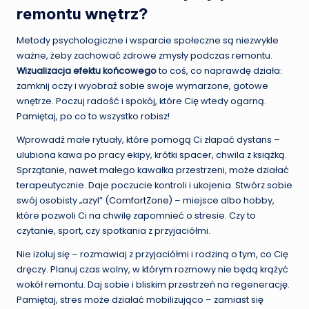
remontu wnętrz?
Metody psychologiczne i wsparcie społeczne są niezwykle
ważne, żeby zachować zdrowe zmysły podczas remontu.
Wizualizacja efektu końcowego
to coś, co naprawdę działa:
zamknij oczy i wyobraź sobie swoje wymarzone, gotowe
wnętrze. Poczuj radość i spokój, które Cię wtedy ogarną.
Pamiętaj, po co to wszystko robisz!
Wprowadź małe rytuały, które pomogą Ci złapać dystans –
ulubiona kawa po pracy ekipy, krótki spacer, chwila z książką.
Sprzątanie, nawet małego kawałka przestrzeni, może działać
terapeutycznie. Daje poczucie kontroli i ukojenia. Stwórz sobie
swój osobisty „azyl” (
ComfortZone
) – miejsce albo hobby,
które pozwoli Ci na chwilę zapomnieć o stresie. Czy to
czytanie, sport, czy spotkania z przyjaciółmi.
Nie izoluj się – rozmawiaj z przyjaciółmi i rodziną o tym, co Cię
dręczy. Planuj czas wolny, w którym rozmowy nie będą krążyć
wokół remontu. Daj sobie i bliskim przestrzeń na regenerację.
Pamiętaj, stres może działać mobilizująco – zamiast się