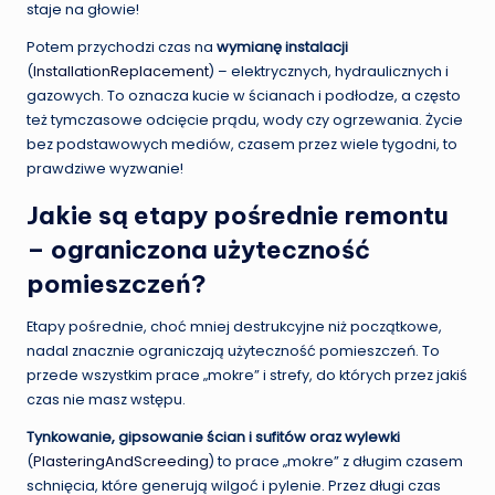
staje na głowie!
Potem przychodzi czas na
wymianę instalacji
(
InstallationReplacement
) – elektrycznych, hydraulicznych i
gazowych. To oznacza kucie w ścianach i podłodze, a często
też tymczasowe odcięcie prądu, wody czy ogrzewania. Życie
bez podstawowych mediów, czasem przez wiele tygodni, to
prawdziwe wyzwanie!
Jakie są etapy pośrednie remontu
– ograniczona użyteczność
pomieszczeń?
Etapy pośrednie, choć mniej destrukcyjne niż początkowe,
nadal znacznie ograniczają użyteczność pomieszczeń. To
przede wszystkim prace „mokre” i strefy, do których przez jakiś
czas nie masz wstępu.
Tynkowanie, gipsowanie ścian i sufitów oraz wylewki
(
PlasteringAndScreeding
) to prace „mokre” z długim czasem
schnięcia, które generują wilgoć i pylenie. Przez długi czas