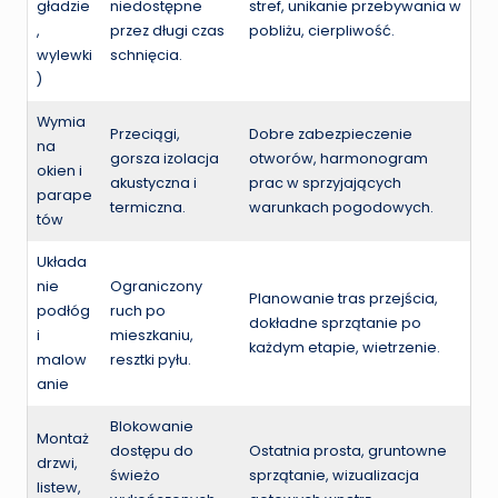
gładzie
niedostępne
stref, unikanie przebywania w
,
przez długi czas
pobliżu, cierpliwość.
wylewki
schnięcia.
)
Wymia
Przeciągi,
Dobre zabezpieczenie
na
gorsza izolacja
otworów, harmonogram
okien i
akustyczna i
prac w sprzyjających
parape
termiczna.
warunkach pogodowych.
tów
Układa
nie
Ograniczony
Planowanie tras przejścia,
podłóg
ruch po
dokładne sprzątanie po
i
mieszkaniu,
każdym etapie, wietrzenie.
malow
resztki pyłu.
anie
Blokowanie
Montaż
dostępu do
Ostatnia prosta, gruntowne
drzwi,
świeżo
sprzątanie, wizualizacja
listew,