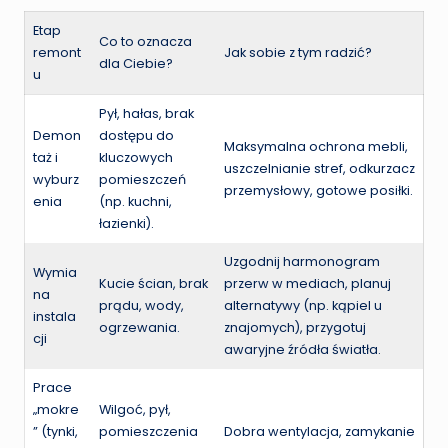
Etap
Co to oznacza
remont
Jak sobie z tym radzić?
dla Ciebie?
u
Pył, hałas, brak
Demon
dostępu do
Maksymalna ochrona mebli,
taż i
kluczowych
uszczelnianie stref, odkurzacz
wyburz
pomieszczeń
przemysłowy, gotowe posiłki.
enia
(np. kuchni,
łazienki).
Uzgodnij harmonogram
Wymia
Kucie ścian, brak
przerw w mediach, planuj
na
prądu, wody,
alternatywy (np. kąpiel u
instala
ogrzewania.
znajomych), przygotuj
cji
awaryjne źródła światła.
Prace
„mokre
Wilgoć, pył,
” (tynki,
pomieszczenia
Dobra wentylacja, zamykanie