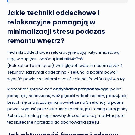
Jakie techniki oddechowe i
relaksacyjne pomagają w
minimalizacji stresu podczas
remontu wnętrz?
Techniki oddechowe i relaksacyjne dają natychmiastową
ulgę w napięciu. Spróbuj
techniki 4-7-8
(
RelaxationTechniques
): weź głęboki wdech nosem przez 4
sekundy, zatrzymaj oddech na 7 sekund, a potem powoli
wypuść powietrze ustami przez 8 sekund. Powtórz cykl 4 razy.
Możesz też spróbować
oddychania przeponowego
: połóż
jedną rękę na brzuchu, weź głęboki wdech nosem, poczuj, jak
brzuch się unosi, zatrzymaj powietrze na 3 sekundy, a potem
powoli wypuść przez usta. Inne techniki, jak trening autogenny
Schultza, trening progresywny Jacobsona czy medytacje, to
też skuteczne narzędzia do opanowania stresu.
Jak aktywność fizyczna i zdrowy