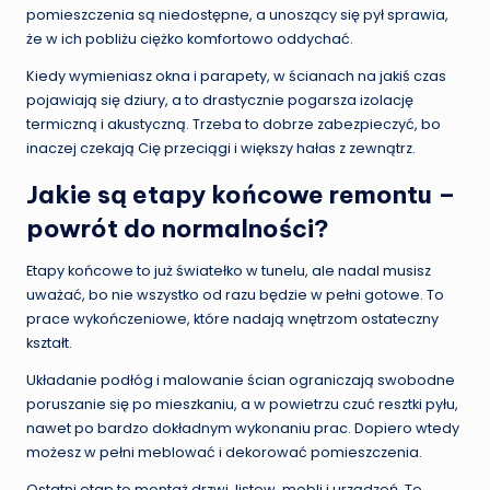
pomieszczenia są niedostępne, a unoszący się pył sprawia,
że w ich pobliżu ciężko komfortowo oddychać.
Kiedy wymieniasz okna i parapety, w ścianach na jakiś czas
pojawiają się dziury, a to drastycznie pogarsza izolację
termiczną i akustyczną. Trzeba to dobrze zabezpieczyć, bo
inaczej czekają Cię przeciągi i większy hałas z zewnątrz.
Jakie są etapy końcowe remontu –
powrót do normalności?
Etapy końcowe to już światełko w tunelu, ale nadal musisz
uważać, bo nie wszystko od razu będzie w pełni gotowe. To
prace wykończeniowe, które nadają wnętrzom ostateczny
kształt.
Układanie podłóg i malowanie ścian ograniczają swobodne
poruszanie się po mieszkaniu, a w powietrzu czuć resztki pyłu,
nawet po bardzo dokładnym wykonaniu prac. Dopiero wtedy
możesz w pełni meblować i dekorować pomieszczenia.
Ostatni etap to montaż drzwi, listew, mebli i urządzeń. Te