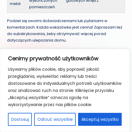
wykończonych
gotowych wnętrz.
mebli
pomieszczeń.
Podziel się swoimi doświadczeniami lub pytaniami w
komentarzach. Każda wskazówka jest cenna! Zapraszam też
do subskrybowania, żeby otrzymywać więcej porad
dotyczących ulepszania domu.
Pamiętaj, mimo wszystkich trudności, wyobraź sobie końcowy
efekt – piękne, odnowione wnętrza, które wynagrodzą każdą
Cenimy prywatność użytkowników
chwilę chaosu. Trzymam kciuki za Twój sukces!
Używamy plików cookie, aby poprawić jakość
przeglądania, wyświetlać reklamy lub treści
dostosowane do indywidualnych potrzeb użytkowników
Patrycja Kowalik
oraz analizować ruch na stronie. Kliknięcie przycisku
„Akceptuj wszystkie” oznacza zgodę na
View All Posts
wykorzystywanie przez nas plików cookie.
Post
Dostosuj
Odrzuć wszystkie
Akceptuj wszystko
Previous Post
Next Post
Nie zapomnij o sieci! Jak
Dlaczego wspólna