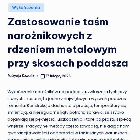
Posted
Wykończenia
in
Zastosowanie taśm
narożnikowych z
rdzeniem metalowym
przy skosach poddasza
Patrycja Kowalik
17 lutego, 2026
Posted
by
Wykończenie narożników na poddaszu, zwłaszcza tych przy
licznych skosach, to jedno z największych wyzwań podczas
remontu. Konstrukcja dachu stale pracuje, temperatury się
zmieniają, a nieregularne kąty potrafią sprawić, że szybko
pojawiają się pęknięcia i uszkodzenia, które po prostu szpecą
wnętrze. Tradycyjne metody często zawodzą, nie dając nam
gwarancji trwałości i odporności w tak trudnych warunkach.
Na szczęście jest rozwiązanie, które skutecznie radzi sobie z