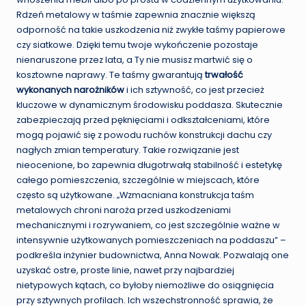
Rdzeń metalowy w taśmie zapewnia znacznie większą
odporność na takie uszkodzenia niż zwykłe taśmy papierowe
czy siatkowe. Dzięki temu twoje wykończenie pozostaje
nienaruszone przez lata, a Ty nie musisz martwić się o
kosztowne naprawy. Te taśmy gwarantują
trwałość
wykonanych narożników
i ich sztywność, co jest przecież
kluczowe w dynamicznym środowisku poddasza. Skutecznie
zabezpieczają przed pęknięciami i odkształceniami, które
mogą pojawić się z powodu ruchów konstrukcji dachu czy
nagłych zmian temperatury. Takie rozwiązanie jest
nieocenione, bo zapewnia długotrwałą stabilność i estetykę
całego pomieszczenia, szczególnie w miejscach, które
często są użytkowane. „Wzmacniana konstrukcja taśm
metalowych chroni naroża przed uszkodzeniami
mechanicznymi i rozrywaniem, co jest szczególnie ważne w
intensywnie użytkowanych pomieszczeniach na poddaszu” –
podkreśla inżynier budownictwa, Anna Nowak. Pozwalają one
uzyskać ostre, proste linie, nawet przy najbardziej
nietypowych kątach, co byłoby niemożliwe do osiągnięcia
przy sztywnych profilach. Ich wszechstronność sprawia, że