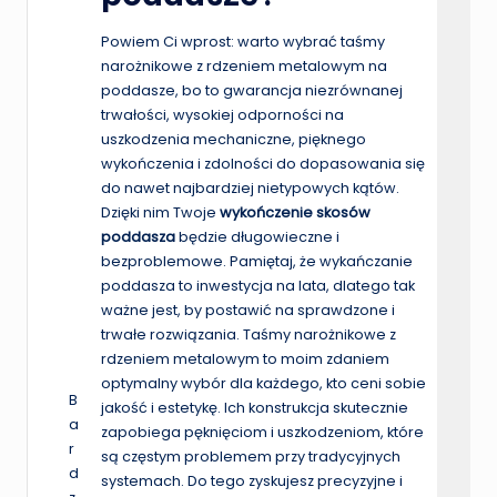
Powiem Ci wprost: warto wybrać taśmy
narożnikowe z rdzeniem metalowym na
poddasze, bo to gwarancja niezrównanej
trwałości, wysokiej odporności na
uszkodzenia mechaniczne, pięknego
wykończenia i zdolności do dopasowania się
do nawet najbardziej nietypowych kątów.
Dzięki nim Twoje
wykończenie skosów
poddasza
będzie długowieczne i
bezproblemowe. Pamiętaj, że wykańczanie
poddasza to inwestycja na lata, dlatego tak
ważne jest, by postawić na sprawdzone i
trwałe rozwiązania. Taśmy narożnikowe z
rdzeniem metalowym to moim zdaniem
optymalny wybór dla każdego, kto ceni sobie
B
jakość i estetykę. Ich konstrukcja skutecznie
a
zapobiega pęknięciom i uszkodzeniom, które
r
są częstym problemem przy tradycyjnych
d
systemach. Do tego zyskujesz precyzyjne i