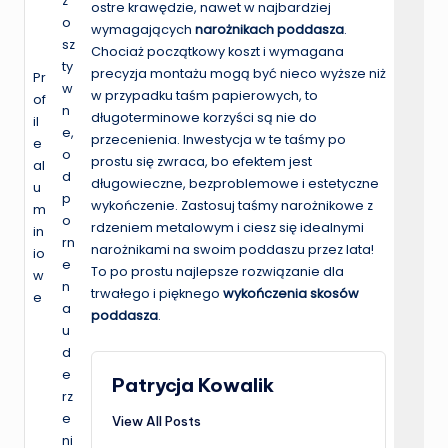
z
ostre krawędzie, nawet w najbardziej
o
wymagających
narożnikach poddasza
.
sz
Chociaż początkowy koszt i wymagana
ty
precyzja montażu mogą być nieco wyższe niż
Pr
w
w przypadku taśm papierowych, to
of
n
długoterminowe korzyści są nie do
il
e,
przecenienia. Inwestycja w te taśmy po
e
o
prostu się zwraca, bo efektem jest
al
d
długowieczne, bezproblemowe i estetyczne
u
p
wykończenie. Zastosuj taśmy narożnikowe z
m
o
rdzeniem metalowym i ciesz się idealnymi
in
rn
narożnikami na swoim poddaszu przez lata!
io
e
To po prostu najlepsze rozwiązanie dla
w
n
trwałego i pięknego
wykończenia skosów
e
a
poddasza
.
u
d
e
Patrycja Kowalik
rz
e
View All Posts
ni