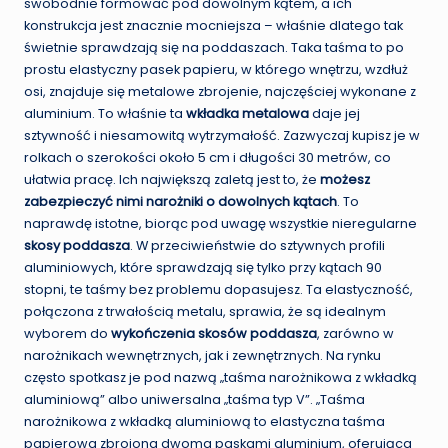
swobodnie formować pod dowolnym kątem, a ich
konstrukcja jest znacznie mocniejsza – właśnie dlatego tak
świetnie sprawdzają się na poddaszach. Taka taśma to po
prostu elastyczny pasek papieru, w którego wnętrzu, wzdłuż
osi, znajduje się metalowe zbrojenie, najczęściej wykonane z
aluminium. To właśnie ta
wkładka metalowa
daje jej
sztywność i niesamowitą wytrzymałość. Zazwyczaj kupisz je w
rolkach o szerokości około 5 cm i długości 30 metrów, co
ułatwia pracę. Ich największą zaletą jest to, że
możesz
zabezpieczyć nimi narożniki o dowolnych kątach
. To
naprawdę istotne, biorąc pod uwagę wszystkie nieregularne
skosy poddasza
. W przeciwieństwie do sztywnych profili
aluminiowych, które sprawdzają się tylko przy kątach 90
stopni, te taśmy bez problemu dopasujesz. Ta elastyczność,
połączona z trwałością metalu, sprawia, że są idealnym
wyborem do
wykończenia skosów poddasza
, zarówno w
narożnikach wewnętrznych, jak i zewnętrznych. Na rynku
często spotkasz je pod nazwą „taśma narożnikowa z wkładką
aluminiową” albo uniwersalna „taśma typ V”. „Taśma
narożnikowa z wkładką aluminiową to elastyczna taśma
papierowa zbrojona dwoma paskami aluminium, oferująca