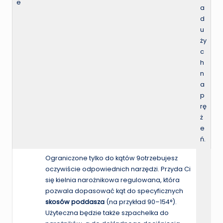
e
a
d
u
ży
c
h
n
a
p
rę
ż
e
ń.
Ograniczone tylko do kątów 9otrzebujesz
oczywiście odpowiednich narzędzi. Przyda Ci
się kielnia narożnikowa regulowana, która
pozwala dopasować kąt do specyficznych
skosów poddasza
(na przykład 90–154°).
Użyteczna będzie także szpachelka do