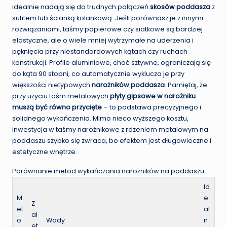
idealnie nadają się do trudnych połączeń
skosów poddasza
z
sufitem lub ścianką kolankową. Jeśli porównasz je z innymi
rozwiązaniami, taśmy papierowe czy siatkowe są bardziej
elastyczne, ale o wiele mniej wytrzymałe na uderzenia i
pęknięcia przy niestandardowych kątach czy ruchach
konstrukcji. Profile aluminiowe, choć sztywne, ograniczają się
do kąta 90 stopni, co automatycznie wyklucza je przy
większości nietypowych
narożników poddasza
. Pamiętaj, że
przy użyciu taśm metalowych
płyty gipsowe w narożniku
muszą być równo przycięte
– to podstawa precyzyjnego i
solidnego wykończenia. Mimo nieco wyższego kosztu,
inwestycja w taśmy narożnikowe z rdzeniem metalowym na
poddaszu szybko się zwraca, bo efektem jest długowieczne i
estetyczne wnętrze.
Porównanie metod wykańczania narożników na poddaszu
Id
M
e
Z
et
al
al
o
Wady
n
et