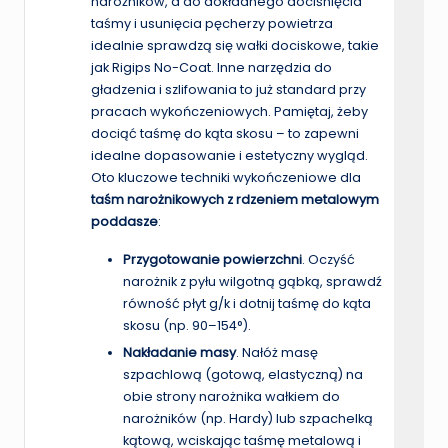
narożników, a do dokładnego dociśnięcia
taśmy i usunięcia pęcherzy powietrza
idealnie sprawdzą się wałki dociskowe, takie
jak Rigips No-Coat. Inne narzędzia do
gładzenia i szlifowania to już standard przy
pracach wykończeniowych. Pamiętaj, żeby
dociąć taśmę do kąta skosu – to zapewni
idealne dopasowanie i estetyczny wygląd.
Oto kluczowe techniki wykończeniowe dla
taśm narożnikowych z rdzeniem metalowym
poddasze
:
Przygotowanie powierzchni
. Oczyść
narożnik z pyłu wilgotną gąbką, sprawdź
równość płyt g/k i dotnij taśmę do kąta
skosu (np. 90–154°).
Nakładanie masy
. Nałóż masę
szpachlową (gotową, elastyczną) na
obie strony narożnika wałkiem do
narożników (np. Hardy) lub szpachelką
kątową, wciskając taśmę metalową i