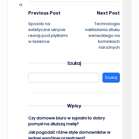
a.
Post
Previous Post
Next Post
Sposób na
Technologia
navigation
estetyczne ukrycie
nakładania stiuku
rewizji pod płytkami
weneckiego na
w łazience
kominkach
narożnych
Szukaj
Szukaj
Wpisy
Czy domowe biuro w sypialni to dobry
pomysł na dłuższą metę?
Jak pogodzić różne style domowników w
jednej wspólnej przestrzeni?