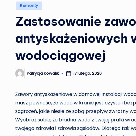
Posted
Remonty
in
Zastosowanie zaw
antyskażeniowych w
wodociągowej
Patrycja Kowalik
17 lutego, 2026
Posted
by
Zawory antyskażeniowe w domowej instalacji wodo
masz pewność, że woda w kranie jest czysta i bezp
zagrożeń, jakie niesie ze sobą przepływ zwrotny w
Wyobraź sobie, że brudna woda z twojej pralki wr
twojego zdrowia i zdrowia sąsiadów. Dlatego tak waż