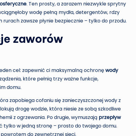
osferyczne
. Ten prosty, a zarazem niezwykle sprytny
 wciągnęłoby wodę pełną mydła, detergentów, rdzy
 rurach zawsze płynie bezpiecznie – tylko do przodu.
cje zaworów
eden cel: zapewnić ci maksymalną ochronę
wody
rządzenia, które pełnią trzy ważne funkcje,
oim domu.
która zapobiega cofaniu się zanieczyszczonej wody z
okują drogę wodzie, która niesie ze sobą szkodliwe
chemii z ogrzewania. Po drugie, wymuszają
przepływ
ć tylko w jedną stronę – prosto do twojego domu.
 z powrotem do zewnętrznej sieci.