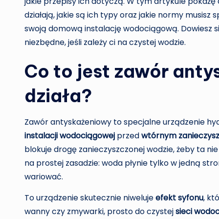
jakie przepisy ich dotyczą. W tym artykule pokażę 
działają, jakie są ich typy oraz jakie normy musisz 
swoją domową instalację wodociągową. Dowiesz się
niezbędne, jeśli zależy ci na czystej wodzie.
Co to jest zawór anty
działa?
Zawór antyskażeniowy to specjalne urządzenie hy
instalacji wodociągowej
przed
wtórnym zanieczys
blokuje drogę zanieczyszczonej wodzie, żeby ta nie co
na prostej zasadzie: woda płynie tylko w jedną stro
wariować.
To urządzenie skutecznie niweluje
efekt syfonu
, k
wanny czy zmywarki, prosto do czystej
sieci wodo