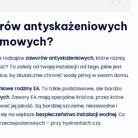
orów antyskażeniowych
omowych?
ka rodzajów
zaworów antyskażeniowych
, które różnią
 To zależy od twojej instalacji i od tego, jakie jest
nice, by skutecznie chronić wodę pitną w swoim domu.
niowe rodziny EA
. To takie podstawowe, ale bardzo
nych
. Zawory EA mają specjalne króćce, przez które
ć jej jakość. Są bardziej szczelne, niezawodne i
 się na większe
bezpieczeństwo instalacji wodnej
. Co
h przeciwpożarowych – przy hydrantach czy