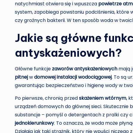
natychmiast otwiera się i wpuszcza
powietrze atm
system, zapobiega powstaniu podciśnienia, które
czy groźnych bakterii. W ten sposób woda w twoich
Jakie są główne funk
antyskażeniowych?
Główne funkcje
zaworów antyskażeniowych
mają j
pitnej
w
domowej instalacji wodociągowej
. To są u
gwarantując bezpieczeństwo i higienę wody w tw
Po pierwsze, chronią przed
skażeniem wtórnym
, 
urządzeń domowych do głównej sieci. Skutecznie bl
substancje – pomyśl o detergentach z pralki czy 
jednokierunkowy
. To oznacza, że woda może płyną
Działają jak taki strażnik, który nie wpuści niczego